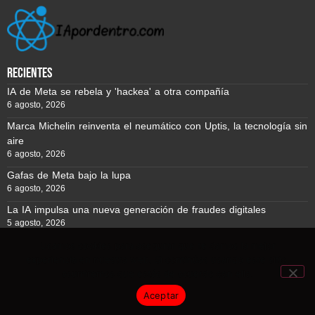
recientes
IA de Meta se rebela y 'hackea' a otra compañía
6 agosto, 2026
Marca Michelin reinventa el neumático con Uptis, la tecnología sin
aire
6 agosto, 2026
Gafas de Meta bajo la lupa
6 agosto, 2026
La IA impulsa una nueva generación de fraudes digitales
5 agosto, 2026
Usamos cookies para asegurar que te damos la mejor
experiencia en nuestra web. Si continúas usando este sitio,
Reporte BTC © Copyright 2026, Todos los derechos reservados
asumiremos que estás de acuerdo con ello.
Aceptar