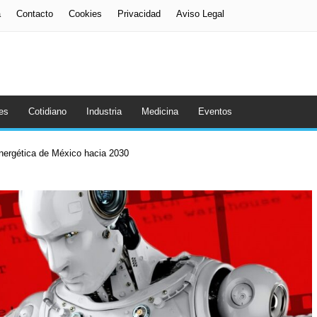
a
Contacto
Cookies
Privacidad
Aviso Legal
es
Cotidiano
Industria
Medicina
Eventos
energética de México hacia 2030