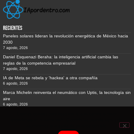
recientes
Paneles solares lideran la revolución energética de México hacia
2030
7 agosto, 2026
Daniel Esquenazi Beraha: la inteligencia artificial cambia las
reglas de la competencia empresarial
7 agosto, 2026
IA de Meta se rebela y 'hackea' a otra compañía
6 agosto, 2026
Marca Michelin reinventa el neumático con Uptis, la tecnología sin
aire
6 agosto, 2026
Usamos cookies para asegurar que te damos la mejor
experiencia en nuestra web. Si continúas usando este sitio,
Reporte BTC © Copyright 2026, Todos los derechos reservados
asumiremos que estás de acuerdo con ello.