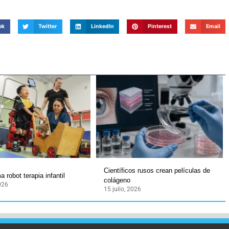
ok
Twitter
LinkedIn
Pinterest
Email
Científicos rusos crean películas de
 robot terapia infantil
colágeno
2026
15 julio, 2026