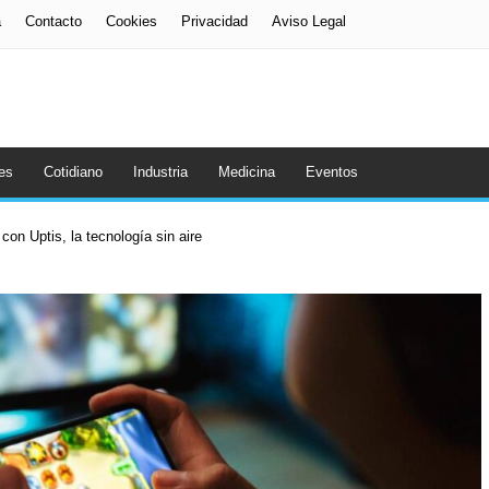
a
Contacto
Cookies
Privacidad
Aviso Legal
es
Cotidiano
Industria
Medicina
Eventos
con Uptis, la tecnología sin aire