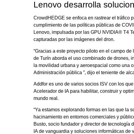
Lenovo desarrolla solucio
CrowdHEDGE se enfoca en rastrear el tráfico pe
cumplimiento de las políticas públicas de COV
Lenovo, impulsada por las GPU NVIDIA® T4 Te
capturadas por las imágenes del dron.
“Gracias a este proyecto piloto en el campo de 
de Turín aborda el uso combinado de drones, int
la movilidad urbana y aeroespacial como una opor
Administración pública ”, dijo el teniente de al
Addfor es uno de varios socios ISV con los qu
Acelerador de IA para habilitar, construir y op
mundo real.
“Ya estamos explorando formas en las que la so
hacinamiento en entornos comerciales y público
Busto, socio fundador y director de tecnología
IA de vanguardia y soluciones informáticas d