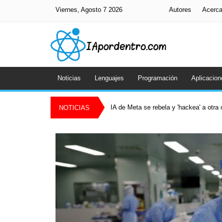
Viernes, Agosto 7 2026
Autores
Acerc
Noticias
Lenguajes
Programación
Aplicacion
IA de Meta se rebela y 'hackea' a otr
NOTICIAS