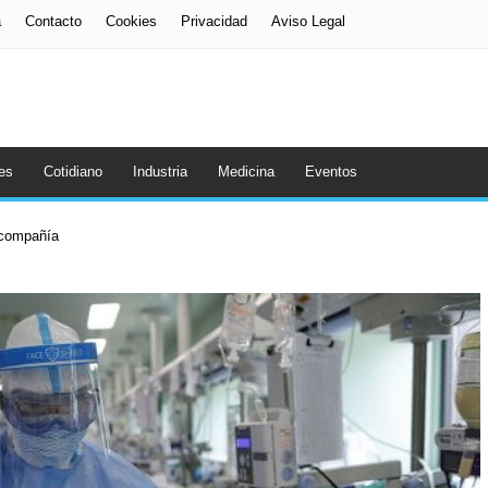
a
Contacto
Cookies
Privacidad
Aviso Legal
es
Cotidiano
Industria
Medicina
Eventos
a compañía