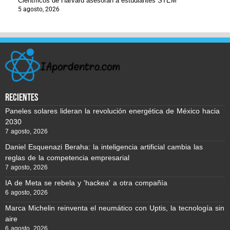
Científicos de Harvard asesoran a estudiantes STEM
5 agosto, 2026
recientes
Paneles solares lideran la revolución energética de México hacia
2030
7 agosto, 2026
Daniel Esquenazi Beraha: la inteligencia artificial cambia las
reglas de la competencia empresarial
7 agosto, 2026
IA de Meta se rebela y 'hackea' a otra compañía
6 agosto, 2026
Marca Michelin reinventa el neumático con Uptis, la tecnología sin
aire
6 agosto, 2026