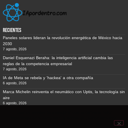
recientes
Paneles solares lideran la revolución energética de México hacia
2030
7 agosto, 2026
Daniel Esquenazi Beraha: la inteligencia artificial cambia las
reglas de la competencia empresarial
7 agosto, 2026
IA de Meta se rebela y 'hackea' a otra compañía
6 agosto, 2026
Marca Michelin reinventa el neumático con Uptis, la tecnología sin
aire
6 agosto, 2026
Usamos cookies para asegurar que te damos la mejor
experiencia en nuestra web. Si continúas usando este sitio,
Reporte BTC © Copyright 2026, Todos los derechos reservados
asumiremos que estás de acuerdo con ello.