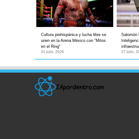
Cultura prehispánica y lucha libre se
Salomón I
unen en la Arena México con "Mitos
Inteligenci
en el Ring"
infraestr
31 julio, 2026
27 julio, 