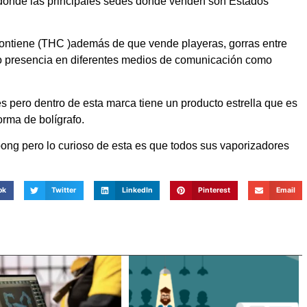
 donde las principales sedes donde venden son Estados
ontiene (THC )además de que vende playeras, gorras entre
cho presencia en diferentes medios de comunicación como
s pero dentro de esta marca tiene un producto estrella que es
orma de bolígrafo.
bong pero lo curioso de esta es que todos sus vaporizadores
ok
Twitter
LinkedIn
Pinterest
Email