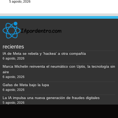
5 agosto, 2026
recientes
IA de Meta se rebela y 'hackea' a otra compañía
6 agosto, 2026
Marca Michelin reinventa el neumático con Uptis, la tecnología sin
aire
6 agosto, 2026
Gafas de Meta bajo la lupa
6 agosto, 2026
La IA impulsa una nueva generación de fraudes digitales
5 agosto, 2026
Usamos cookies para asegurar que te damos la mejor
experiencia en nuestra web. Si continúas usando este sitio,