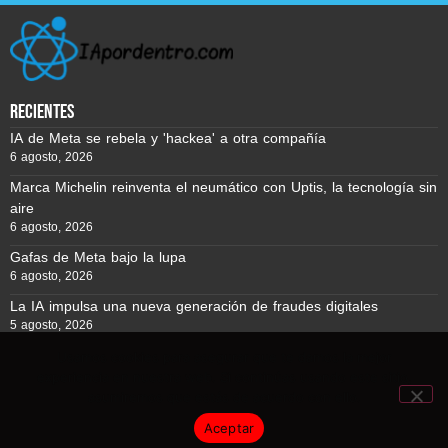
recientes
IA de Meta se rebela y 'hackea' a otra compañía
6 agosto, 2026
Marca Michelin reinventa el neumático con Uptis, la tecnología sin
aire
6 agosto, 2026
Gafas de Meta bajo la lupa
6 agosto, 2026
La IA impulsa una nueva generación de fraudes digitales
5 agosto, 2026
Usamos cookies para asegurar que te damos la mejor
experiencia en nuestra web. Si continúas usando este sitio,
Reporte BTC © Copyright 2026, Todos los derechos reservados
asumiremos que estás de acuerdo con ello.
Aceptar