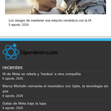
Los riesgos de mantener una relación romántica con la IA
5 agosto, 2026
recientes
IA de Meta se rebela y 'hackea' a otra compañía
6 agosto, 2026
Marca Michelin reinventa el neumático con Uptis, la tecnología sin
aire
6 agosto, 2026
Gafas de Meta bajo la lupa
6 agosto, 2026